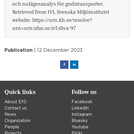
och nulägesanalys för godstransporter.
Retrieved from IVL Svenska Miljöinstitutet
website: https://urn.kb.se/resolve?
urn=urn:nbn:se:ivl:diva-97
Publication
| 12 December 2023
Facebook
Linked
in
Quick links
Follow us
About EfD
Facebook
Contact us
LinkedIn
News
Instagram
Organization
Bluesky
People
Youtube
Projects
Flickr