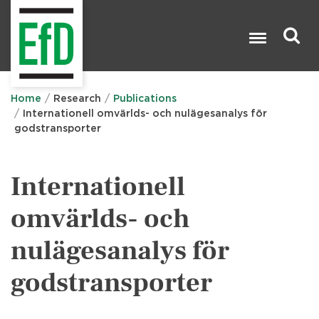
Skip
to
main
content
Search

Home
Research
Publications
Internationell omvärlds- och nulägesanalys för
godstransporter
Internationell
omvärlds- och
nulägesanalys för
godstransporter